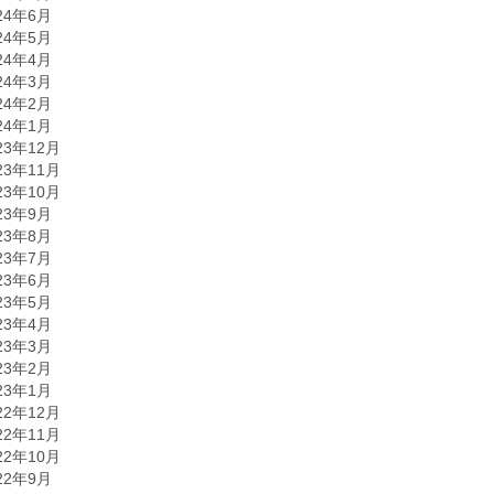
24年6月
24年5月
24年4月
24年3月
24年2月
24年1月
23年12月
23年11月
23年10月
23年9月
23年8月
23年7月
23年6月
23年5月
23年4月
23年3月
23年2月
23年1月
22年12月
22年11月
22年10月
22年9月