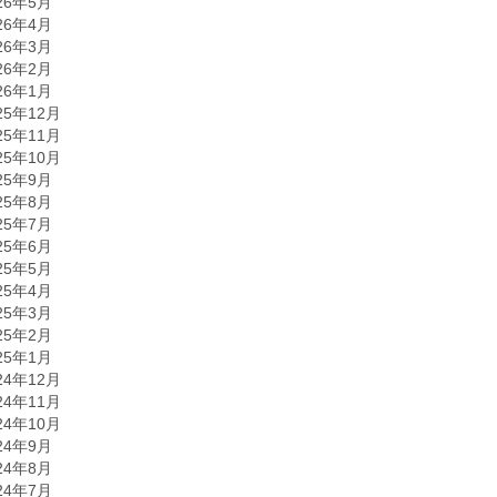
26年5月
26年4月
26年3月
26年2月
26年1月
25年12月
25年11月
25年10月
25年9月
25年8月
25年7月
25年6月
25年5月
25年4月
25年3月
25年2月
25年1月
24年12月
24年11月
24年10月
24年9月
24年8月
24年7月