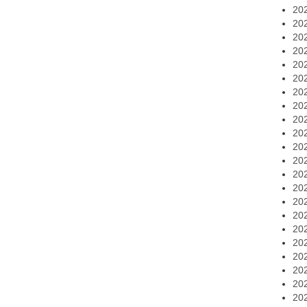
20
20
20
20
20
20
20
20
20
20
20
20
20
20
20
20
20
20
20
20
20
20