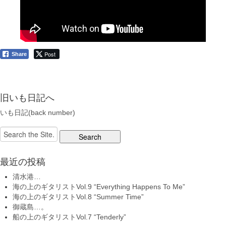
Post
Share
旧いも日記へ
いも日記(back number)
Search
for:
最近の投稿
清水港…
海の上のギタリストVol.9 “Everything Happens To Me”
海の上のギタリストVol.8 “Summer Time”
御蔵島…。
船の上のギタリストVol.7 “Tenderly”