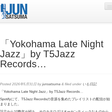
Profile
「Yokohama Late Night
Live Schedule
Jazz」by T5Jazz
Discography
Records…
Diary
Photo
Contact
Posted
2026年5月31日
by
junsatsuma
&
filed under
いも日記
.
YouTube
「Yokohama Late Night Jazz」by T5Jazz Records…
Spotifyにて、T5Jazz Recordsの音源を集めたプレイリストの配信が始
Online Lesson
まりました。
設立から10数年が経ち、そのカタログはオーセンティックなものから