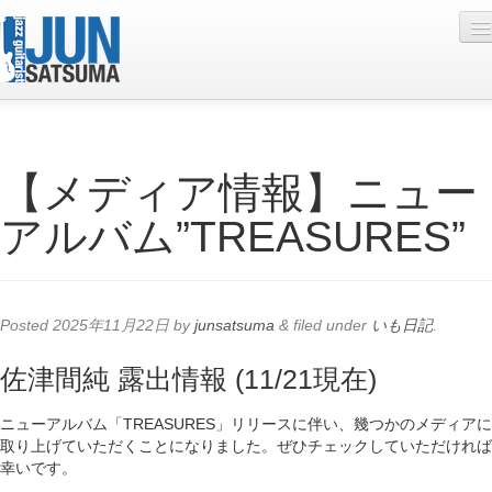
Profile
【メディア情報】ニュー
Live Schedule
アルバム”TREASURES”
Discography
Diary
Photo
Posted
2025年11月22日
by
junsatsuma
&
filed under
いも日記
.
Contact
佐津間純 露出情報 (11/21現在)
YouTube
ニューアルバム「TREASURES」リリースに伴い、幾つかのメディアに
Online Lesson
取り上げていただくことになりました。ぜひチェックしていただければ
幸いです。