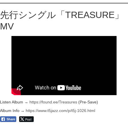
先行シングル「TREASURE」
MV
Listen Album →
https://found.ee/Treasures
(Pre-Save)
Album Info →
https://www.t5jazz.com/p/t5j-1026.html
Post
Share