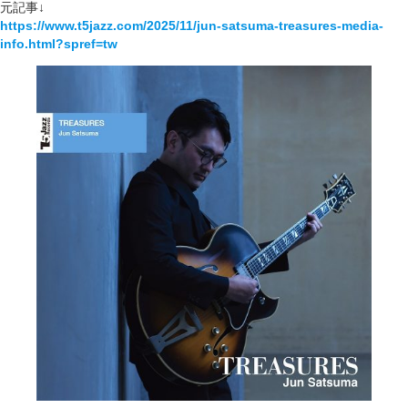
元記事↓
https://www.t5jazz.com/2025/11/jun-satsuma-treasures-media-
info.html?spref=tw