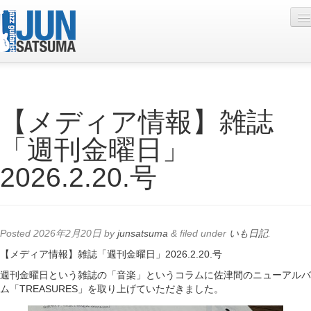
Profile
【メディア情報】雑誌
Live Schedule
「週刊金曜日」
Discography
2026.2.20.号
Diary
Photo
Contact
Posted
2026年2月20日
by
junsatsuma
&
filed under
いも日記
.
YouTube
【メディア情報】雑誌「週刊金曜日」2026.2.20.号
週刊金曜日という雑誌の「音楽」というコラムに佐津間のニューアルバ
Online Lesson
ム「TREASURES」を取り上げていただきました。