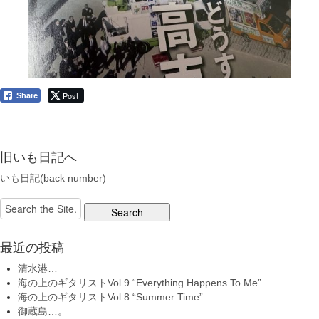
Post
Share
旧いも日記へ
いも日記(back number)
Search
for:
最近の投稿
清水港…
海の上のギタリストVol.9 “Everything Happens To Me”
海の上のギタリストVol.8 “Summer Time”
御蔵島…。