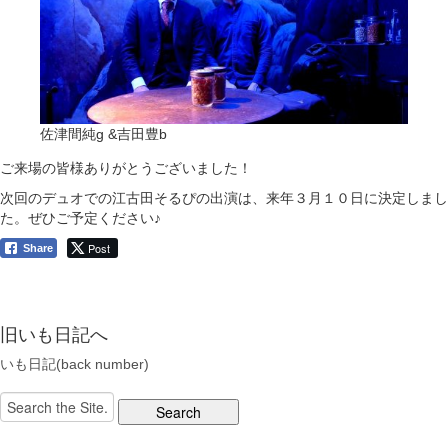
佐津間純g &吉田豊b
ご来場の皆様ありがとうございました！
次回のデュオでの江古田そるぴの出演は、来年３月１０日に決定しまし
た。ぜひご予定ください♪
Post
Share
旧いも日記へ
いも日記(back number)
Search
for: