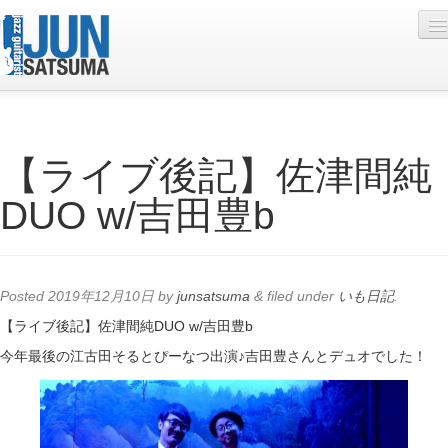
Profile
【ライブ後記】佐津間純
Live Schedule
DUO w/吉田豊b
Discography
Diary
Photo
Posted
2019年12月10日
by
junsatsuma
&
filed under
いも日記
.
Contact
【ライブ後記】佐津間純DUO w/吉田豊b
今年最後の江古田そるとぴーなつ出演♪吉田豊さんとデュオでした！
YouTube
Online Lesson