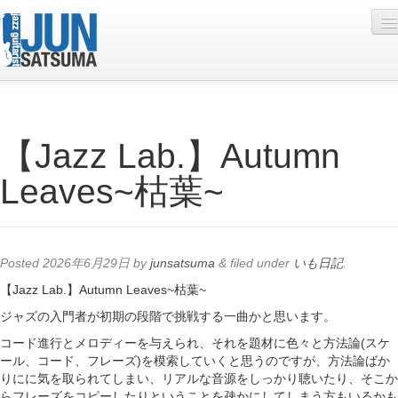
Profile
【Jazz Lab.】Autumn
Live Schedule
Leaves~枯葉~
Discography
Diary
Photo
Posted
2026年6月29日
by
junsatsuma
&
filed under
いも日記
.
Contact
【Jazz Lab.】Autumn Leaves~枯葉~
ジャズの入門者が初期の段階で挑戦する一曲かと思います。
YouTube
コード進行とメロディーを与えられ、それを題材に色々と方法論(スケ
Online Lesson
ール、コード、フレーズ)を模索していくと思うのですが、方法論ばか
りにに気を取られてしまい、リアルな音源をしっかり聴いたり、そこか
らフレーズをコピーしたりということを疎かにしてしまう方もいるかも