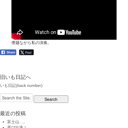
僭越ながら私の演奏。
Post
Share
旧いも日記へ
いも日記(back number)
Search
for:
最近の投稿
富士山…。
再び出港！