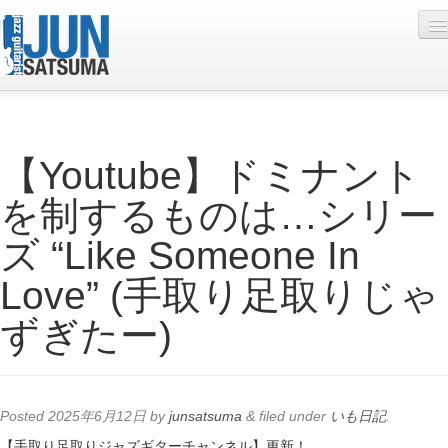
Profile
【Youtube】ドミナント
Live Schedule
を制するものは…シリー
Discography
ズ “Like Someone In
Diary
Love” (手取り足取りじゃ
Photo
ずぎたー)
Contact
YouTube
Online Lesson
Posted
2025年6月12日
by
junsatsuma
&
filed under
いも日記
.
【手取り足取りジャズギターチャンネル】更新！