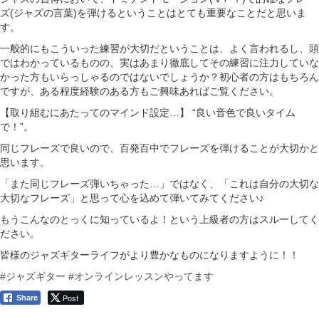
ズ(ジャズの言葉)を弾けるということはとても重要なことだと思いま
す。
一般的にもこういった練習が大切だということは、よく言われるし、頭
ではわかっているものの、実はあまり徹底してその練習に注力していな
かった方もいらっしゃるのではないでしょうか？初心者の方はもちろん
ですが、ある程度経験のある方もご興味あればご覧ください。
【取り組むにあたってのマインド設定…】 “良い音色で良いタイム
で！”。
同じフレーズで良いので、百発百中でフレーズを弾けることが大切かと
思います。
「また同じフレーズ弾いちゃった…」ではなく、「これは自分の大切な
大切なフレーズ」と思って心を込めて弾いてみてください♪
もうこんなのとっくに知っているよ！という上級者の方はスルーしてく
ださい。
皆様のジャズギターライフがより豊かなものになりますように！！
#ジャズギター
#オンラインレッスンやってます
Post
Share