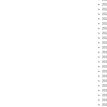
20
20
20
20
20
20
20
20
20
20
20
20
20
20
20
20
20
20
20
20
20
20