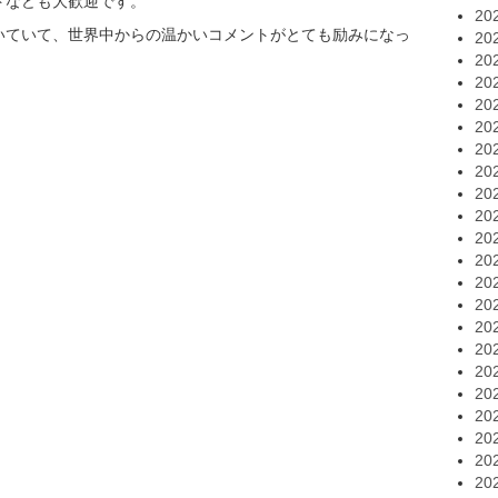
トなども大歓迎です。
20
いていて、世界中からの温かいコメントがとても励みになっ
20
20
20
20
20
20
20
20
20
20
20
20
20
20
20
20
20
20
20
20
20