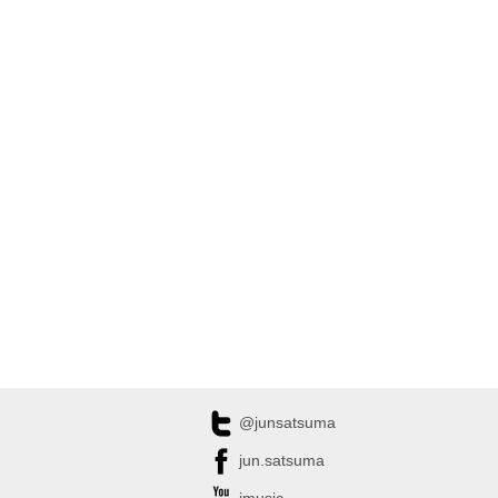
@junsatsuma
jun.satsuma
jmusic