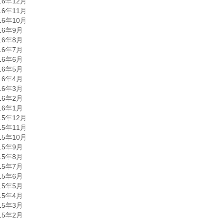
16年12月
16年11月
16年10月
16年9月
16年8月
16年7月
16年6月
16年5月
16年4月
16年3月
16年2月
16年1月
15年12月
15年11月
15年10月
15年9月
15年8月
15年7月
15年6月
15年5月
15年4月
15年3月
15年2月