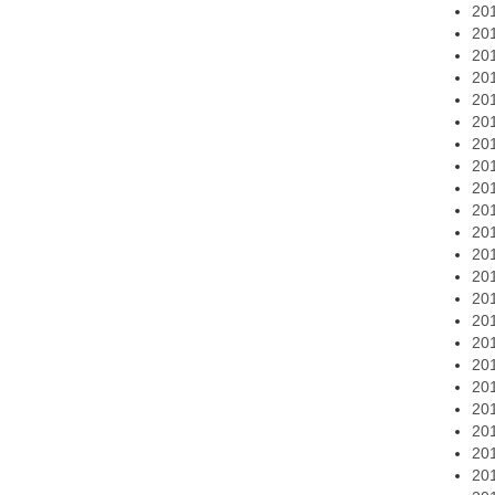
20
20
20
20
20
20
20
20
20
20
20
20
20
20
20
20
20
20
20
20
20
20