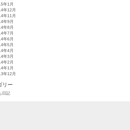
15年1月
14年12月
14年11月
14年9月
14年8月
14年7月
14年6月
14年5月
14年4月
14年3月
14年2月
14年1月
13年12月
ゴリー
も日記