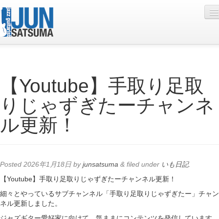
Profile
【Youtube】手取り足取
Live Schedule
りじゃずぎたーチャンネ
Discography
ル更新！
Diary
Photo
Contact
Posted
2026年1月18日
by
junsatsuma
&
filed under
いも日記
.
YouTube
【Youtube】手取り足取りじゃずぎたーチャンネル更新！
細々とやっているサブチャンネル「手取り足取りじゃずぎたー」チャン
Online Lesson
ネル更新しました。
ジャズギター愛好家に向けて、気ままにコンテンツを発信しています。