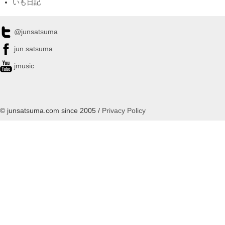
いも日記
@junsatsuma
jun.satsuma
jmusic
© junsatsuma.com since 2005 /
Privacy Policy