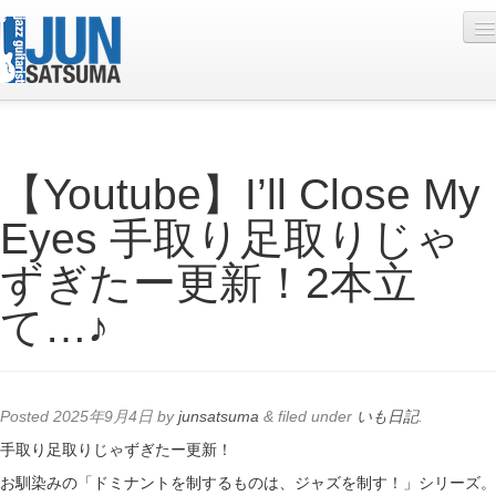
Profile
【Youtube】I’ll Close My
Live Schedule
Eyes 手取り足取りじゃ
Discography
ずぎたー更新！2本立
Diary
て…♪
Photo
Contact
YouTube
Posted
2025年9月4日
by
junsatsuma
&
filed under
いも日記
.
Online Lesson
手取り足取りじゃずぎたー更新！
お馴染みの「ドミナントを制するものは、ジャズを制す！」シリーズ。