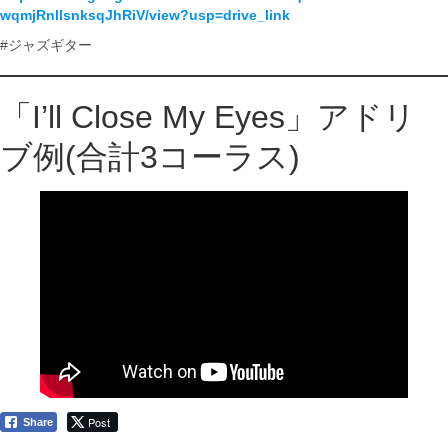
wqmjRnllsnksqJhRiV/view?usp=drive_link
#ジャズギター
「I’ll Close My Eyes」アドリ
ブ例(合計3コーラス)
Post
Share