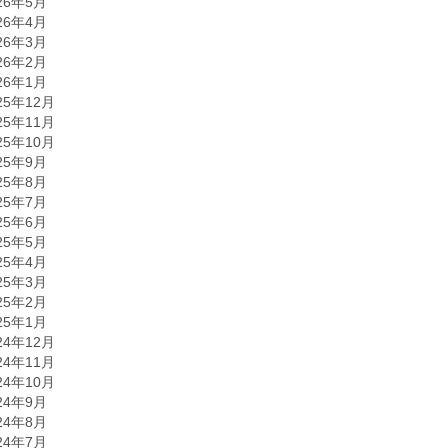
26年5月
26年4月
26年3月
26年2月
26年1月
25年12月
25年11月
25年10月
25年9月
25年8月
25年7月
25年6月
25年5月
25年4月
25年3月
25年2月
25年1月
24年12月
24年11月
24年10月
24年9月
24年8月
24年7月