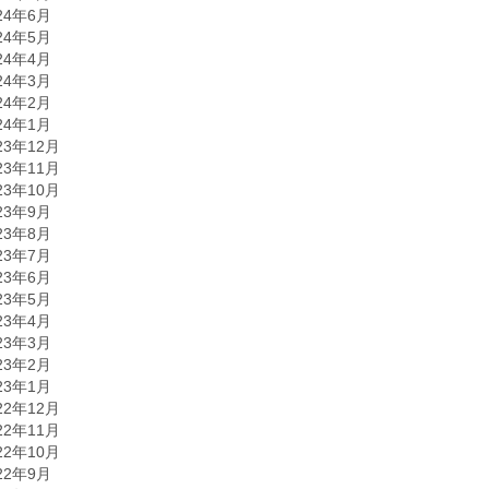
24年6月
24年5月
24年4月
24年3月
24年2月
24年1月
23年12月
23年11月
23年10月
23年9月
23年8月
23年7月
23年6月
23年5月
23年4月
23年3月
23年2月
23年1月
22年12月
22年11月
22年10月
22年9月