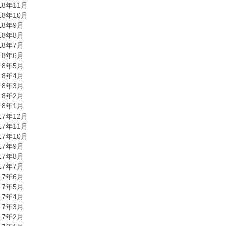
18年11月
18年10月
18年9月
18年8月
18年7月
18年6月
18年5月
18年4月
18年3月
18年2月
18年1月
17年12月
17年11月
17年10月
17年9月
17年8月
17年7月
17年6月
17年5月
17年4月
17年3月
17年2月