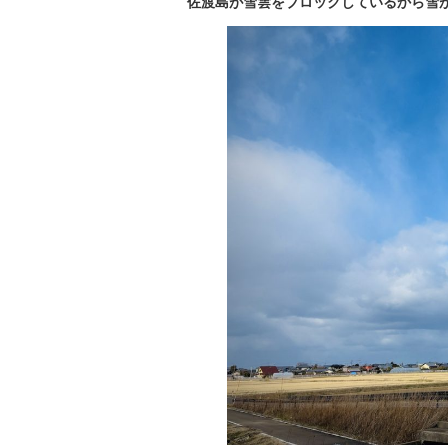
佐渡島が雪雲をブロックしているから雪