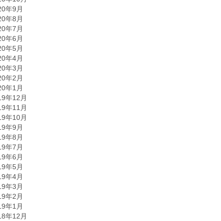
20年9月
20年8月
20年7月
20年6月
20年5月
20年4月
20年3月
20年2月
20年1月
19年12月
19年11月
19年10月
19年9月
19年8月
19年7月
19年6月
19年5月
19年4月
19年3月
19年2月
19年1月
18年12月