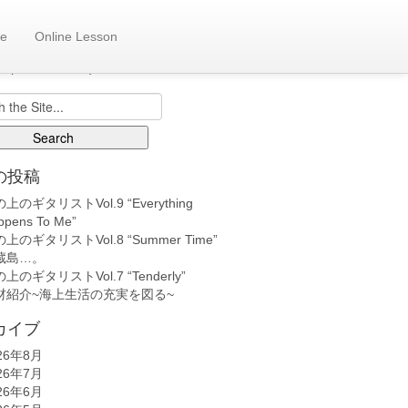
e
Online Lesson
も日記へ
back number)
の投稿
上のギタリストVol.9 “Everything
ppens To Me”
上のギタリストVol.8 “Summer Time”
蔵島…。
上のギタリストVol.7 “Tenderly”
材紹介~海上生活の充実を図る~
カイブ
26年8月
26年7月
26年6月