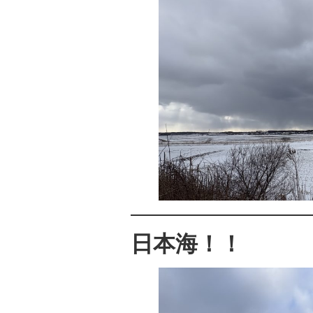
日本海！！