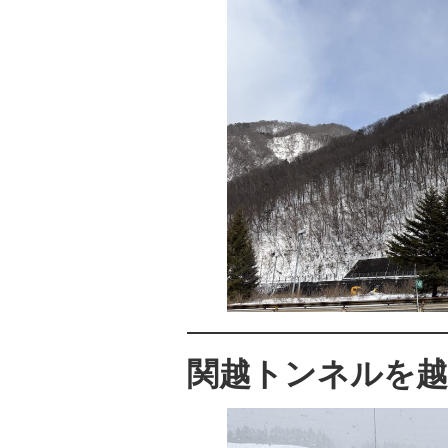
関越トンネルを越