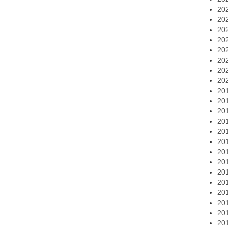
20
20
20
20
20
20
20
20
20
20
20
20
20
20
20
20
20
20
20
20
20
20