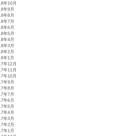
18年10月
18年9月
18年8月
18年7月
18年6月
18年5月
18年4月
18年3月
18年2月
18年1月
17年12月
17年11月
17年10月
17年9月
17年8月
17年7月
17年6月
17年5月
17年4月
17年3月
17年2月
17年1月