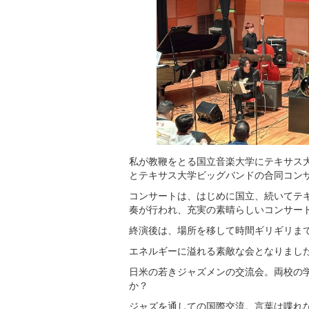
私が教鞭をとる国立音楽大学にテキサス
とテキサス大学ビッグバンドの合同コン
コンサートは、はじめに国立、続いてテ
奏が行われ、充実の素晴らしいコンサー
終演後は、場所を移して時間ギリギリま
エネルギーに溢れる素敵な会となりまし
日米の若きジャズメンの交流会。両校の
か？
ジャズを通しての国際交流。言葉は喋れ