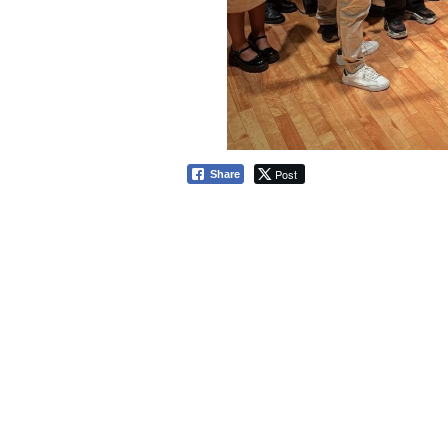
Post
Share