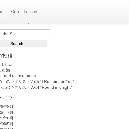
e
Online Lesson
も日記へ
back number)
の投稿
士山…。
び出港！
turned to Yokohama…
上のギタリストVol.5 “I Remember You”
上のギタリストVol.4 “Round midnight”
カイブ
26年8月
26年7月
26年6月
26年5月