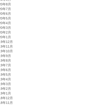
20年8月
20年7月
20年6月
20年5月
20年4月
20年3月
20年2月
20年1月
19年12月
19年11月
19年10月
19年9月
19年8月
19年7月
19年6月
19年5月
19年4月
19年3月
19年2月
19年1月
18年12月
18年11月