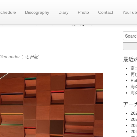
Schedule
Discography
Diary
Photo
Contact
YouTub
旧い
オースティン校)来
いも日記(
Search
for:
filed under
いも日記
.
最近
富
再
Re
海の
海の
アー
20
20
20
20