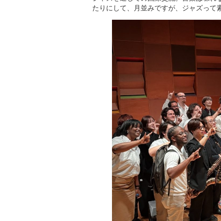
たりにして、月並みですが、ジャズって