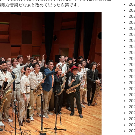
20
素敵な音楽だなぁと改めて思った次第です。
20
20
20
20
20
20
20
20
20
20
20
20
20
20
20
20
20
20
20
20
20