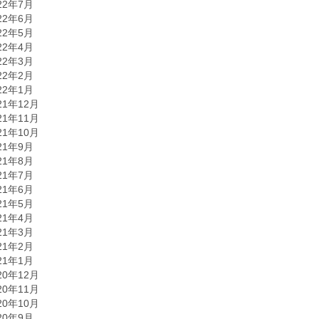
22年7月
22年6月
22年5月
22年4月
22年3月
22年2月
22年1月
21年12月
21年11月
21年10月
21年9月
21年8月
21年7月
21年6月
21年5月
21年4月
21年3月
21年2月
21年1月
20年12月
20年11月
20年10月
20年9月