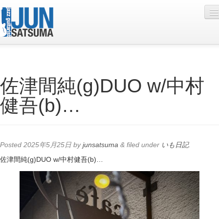
Profile
佐津間純(g)DUO w/中村
Live Schedule
健吾(b)…
Discography
Diary
Photo
Posted
2025年5月25日
by
junsatsuma
&
filed under
いも日記
.
Contact
佐津間純(g)DUO w/中村健吾(b)…
YouTube
Online Lesson