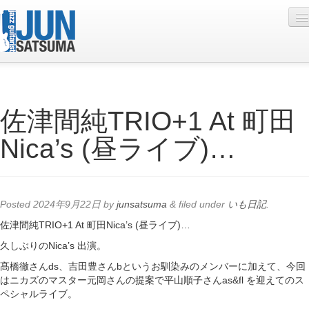
Profile
佐津間純TRIO+1 At 町田
Live Schedule
Nica’s (昼ライブ)…
Discography
Diary
Photo
Posted
2024年9月22日
by
junsatsuma
&
filed under
いも日記
.
Contact
佐津間純TRIO+1 At 町田Nica’s (昼ライブ)…
久しぶりのNica’s 出演。
YouTube
髙橋徹さんds、吉田豊さんbというお馴染みのメンバーに加えて、今回
Online Lesson
はニカズのマスター元岡さんの提案で平山順子さんas&fl を迎えてのス
ペシャルライブ。