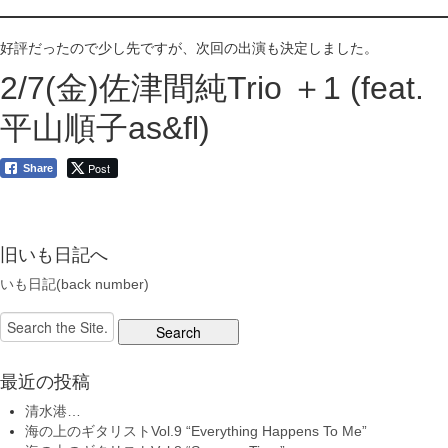
好評だったので少し先ですが、次回の出演も決定しました。
2/7(金)佐津間純Trio ＋1 (feat.
平山順子as&fl)
Post
Share
旧いも日記へ
いも日記(back number)
Search
for:
最近の投稿
清水港…
海の上のギタリストVol.9 “Everything Happens To Me”