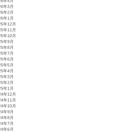
26年4月
26年3月
26年2月
26年1月
25年12月
25年11月
25年10月
25年9月
25年8月
25年7月
25年6月
25年5月
25年4月
25年3月
25年2月
25年1月
24年12月
24年11月
24年10月
24年9月
24年8月
24年7月
24年6月