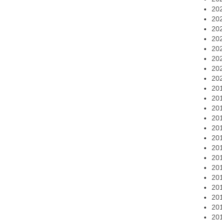
20
20
20
20
20
20
20
20
20
20
20
20
20
20
20
20
20
20
20
20
20
20