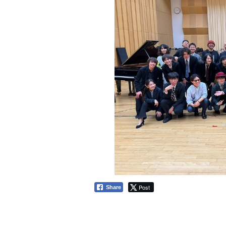
Post
Share