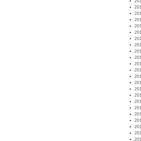
20
20
20
20
20
20
20
20
20
20
20
20
20
20
20
20
20
20
20
20
20
20
20