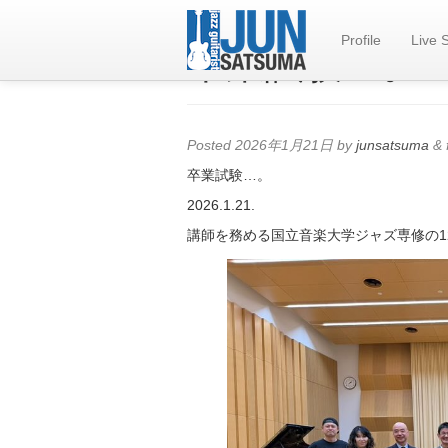
Profile
Live 
卒業試験…。
Posted
2026年1月21日
by
junsatsuma
&
卒業試験…。
2026.1.21.
講師を務める国立音楽大学ジャズ専修の1