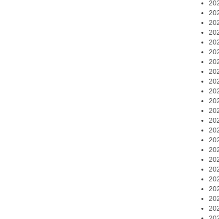
20
20
20
20
20
20
20
20
20
20
20
20
20
20
20
20
20
20
20
20
20
20
20