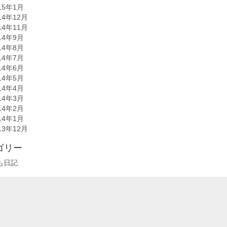
15年1月
14年12月
14年11月
14年9月
14年8月
14年7月
14年6月
14年5月
14年4月
14年3月
14年2月
14年1月
13年12月
ゴリー
も日記