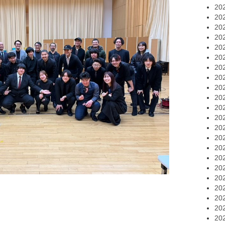
20
20
20
20
20
20
20
20
20
20
20
20
20
20
20
20
20
20
20
20
20
20