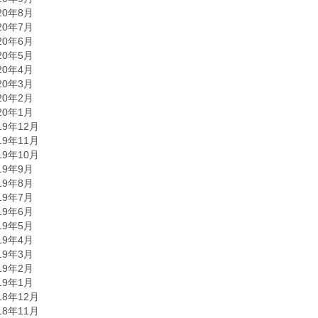
20年8月
20年7月
20年6月
20年5月
20年4月
20年3月
20年2月
20年1月
19年12月
19年11月
19年10月
19年9月
19年8月
19年7月
19年6月
19年5月
19年4月
19年3月
19年2月
19年1月
18年12月
18年11月