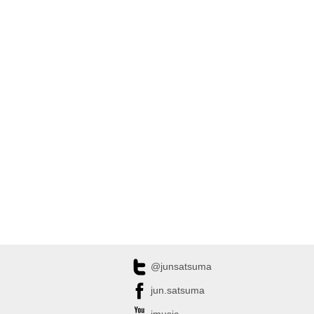
@junsatsuma
jun.satsuma
jmusic