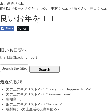
ds、黒雲さんb。
前列はギターオタクたち…私g、中村くんg、伊藤くんg、井口くんg。
良いお年を！！
Post
Share
旧いも日記へ
いも日記(back number)
Search
for:
最近の投稿
海の上のギタリストVol.9 “Everything Happens To Me”
海の上のギタリストVol.8 “Summer Time”
御蔵島…。
船の上のギタリストVol.7 “Tenderly”
機材紹介~海上生活の充実を図る~