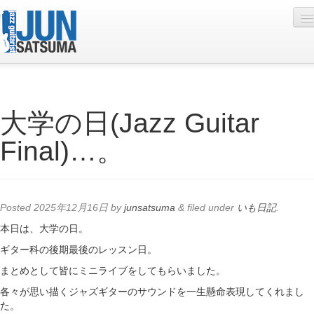
Profile
大学の日(Jazz Guitar
Live Schedule
Final)…。
Discography
Diary
Photo
Posted
2025年12月16日
by
junsatsuma
&
filed under
いも日記
.
Contact
本日は、大学の日。
ギター科の後期最後のレッスン日。
YouTube
まとめとして皆にミニライブをしてもらいました。
Online Lesson
各々が思い描くジャズギターのサウンドを一生懸命表現してくれまし
た。