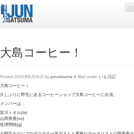
Profile
大島コーヒー！
Live Schedule
Discography
Diary
Posted
2025年8月16日
by
junsatsuma
&
filed under
いも日記
.
Photo
大島コーヒー！
久しぶりに野毛にあるコーヒーショップ大島コーヒーに出演。
Contact
メンバーは…
YouTube
皆川トオル(ts)
山岡美香(vo)
Online Lesson
佐津間純(g)
お馴染みのハマのボステナー皆川さんと素敵なボーカリスト山岡美香さ