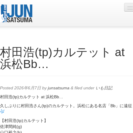
Profile
村田浩(tp)カルテット at
Live Schedule
浜松Bb…
Discography
Diary
Photo
Posted
2026年6月7日
by
junsatsuma
&
filed under
いも日記
.
Contact
村田浩(tp)カルテット at 浜松Bb…
久しぶりに村田浩さん(tp)のカルテット。浜松にある名店「Bb」に遠征
YouTube
Online Lesson
【村田浩(tp)カルテット】
佐津間純(g)
山口裕之(b)