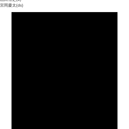
宮岡慶太(ds)