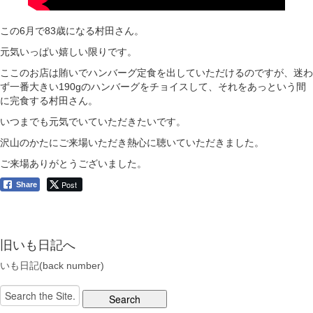
この6月で83歳になる村田さん。
元気いっぱい嬉しい限りです。
ここのお店は賄いでハンバーグ定食を出していただけるのですが、迷わ
ず一番大きい190gのハンバーグをチョイスして、それをあっという間
に完食する村田さん。
いつまでも元気でいていただきたいです。
沢山のかたにご来場いただき熱心に聴いていただきました。
ご来場ありがとうございました。
Post
Share
旧いも日記へ
いも日記(back number)
Search
for: