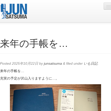
Profile
来年の手帳を…
Live Schedule
Discography
Diary
Posted
2025年10月22日
by
junsatsuma
&
filed under
いも日記
.
Photo
来年の手帳を…
充実の予定が沢山入りますように…。
Contact
YouTube
Online Lesson