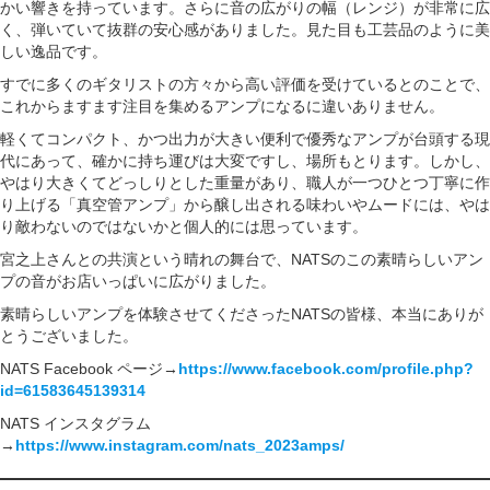
かい響きを持っています。さらに音の広がりの幅（レンジ）が非常に広
く、弾いていて抜群の安心感がありました。見た目も工芸品のように美
しい逸品です。
すでに多くのギタリストの方々から高い評価を受けているとのことで、
これからますます注目を集めるアンプになるに違いありません。
軽くてコンパクト、かつ出力が大きい便利で優秀なアンプが台頭する現
代にあって、確かに持ち運びは大変ですし、場所もとります。しかし、
やはり大きくてどっしりとした重量があり、職人が一つひとつ丁寧に作
り上げる「真空管アンプ」から醸し出される味わいやムードには、やは
り敵わないのではないかと個人的には思っています。
宮之上さんとの共演という晴れの舞台で、NATSのこの素晴らしいアン
プの音がお店いっぱいに広がりました。
素晴らしいアンプを体験させてくださったNATSの皆様、本当にありが
とうございました。
NATS Facebook ページ→
https://www.facebook.com/profile.php?
id=61583645139314
NATS インスタグラム
→
https://www.instagram.com/nats_2023amps/