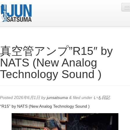
Profile
真空管アンプ”R15″ by
Live Schedule
NATS (New Analog
Discography
Technology Sound )
Diary
Photo
Contact
Posted
2026年6月1日
by
junsatsuma
&
filed under
いも日記
.
YouTube
“R15” by NATS (New Analog Technology Sound )
Online Lesson