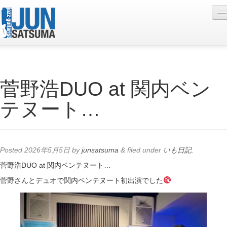
Profile
菅野浩DUO at 関内ベン
Live Schedule
テヌート…
Discography
Diary
Photo
Posted
2026年5月5日
by
junsatsuma
&
filed under
いも日記
.
Contact
菅野浩DUO at 関内ベンテヌート…
菅野さんとデュオで関内ベンテヌート初出演でした
YouTube
Online Lesson