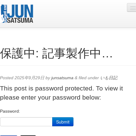
Profile
保護中: 記事製作中…
Live Schedule
Discography
Diary
Posted
2025年9月29日
by
junsatsuma
&
filed under
いも日記
.
Photo
This post is password protected. To view it
please enter your password below:
Contact
YouTube
Password:
Online Lesson