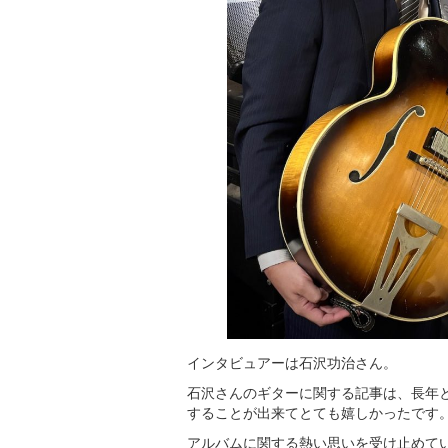
インタビュアーは石沢功治さん。
石沢さんのギターに関する記事は、長年
することが出来てとても嬉しかったです
アルバムに関する熱い思いを受け止めて