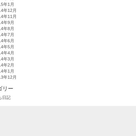
15年1月
14年12月
14年11月
14年9月
14年8月
14年7月
14年6月
14年5月
14年4月
14年3月
14年2月
14年1月
13年12月
ゴリー
も日記