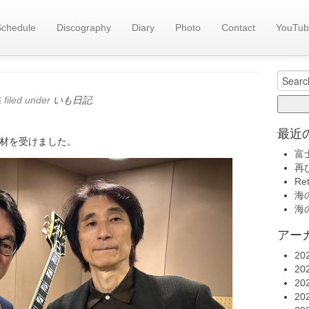
Schedule
Discography
Diary
Photo
Contact
YouTub
旧い
。
いも日記(
Search
for:
&
filed under
いも日記
.
最近
の取材を受けました。
富
再
Re
海の
海の
アー
20
20
20
20