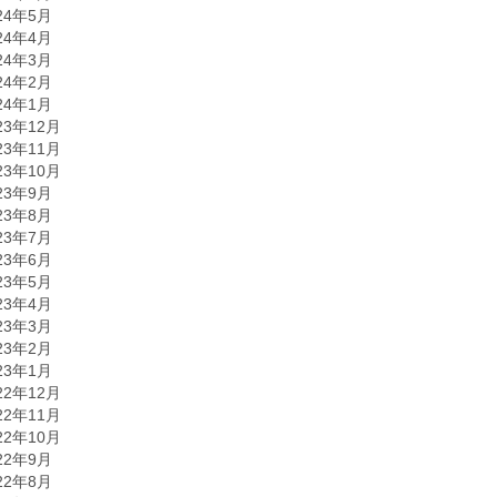
24年5月
24年4月
24年3月
24年2月
24年1月
23年12月
23年11月
23年10月
23年9月
23年8月
23年7月
23年6月
23年5月
23年4月
23年3月
23年2月
23年1月
22年12月
22年11月
22年10月
22年9月
22年8月