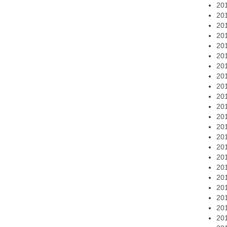
20
20
20
20
20
20
20
20
20
20
20
20
20
20
20
20
20
20
20
20
20
20