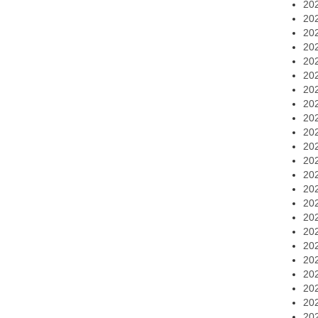
20
20
20
20
20
20
20
20
20
20
20
20
20
20
20
20
20
20
20
20
20
20
20