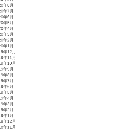
20年8月
20年7月
20年6月
20年5月
20年4月
20年3月
20年2月
20年1月
19年12月
19年11月
19年10月
19年9月
19年8月
19年7月
19年6月
19年5月
19年4月
19年3月
19年2月
19年1月
18年12月
18年11月