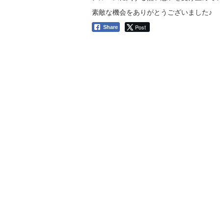
素敵な機会をありがとうございました♪
Post
Share