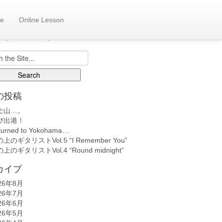
e
Online Lesson
も日記へ
back number)
の投稿
士山…。
び出港！
turned to Yokohama…
上のギタリストVol.5 “I Remember You”
上のギタリストVol.4 “Round midnight”
カイブ
26年8月
26年7月
26年6月
26年5月