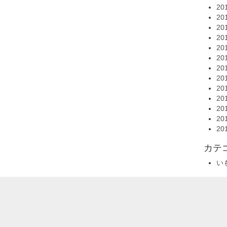
20
20
20
20
20
20
20
20
20
20
20
20
20
カテ
い