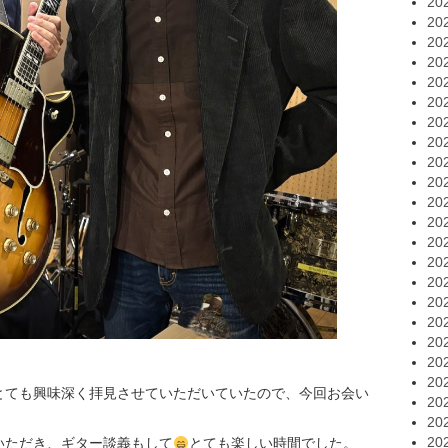
20
20
20
20
20
20
20
20
20
20
20
20
20
20
20
20
20
20
20
20
とても興味深く拝見させていただいていたので、今回お会い
20
。
20
20
いただき、ギター談義もして
とても楽しい時間でした。