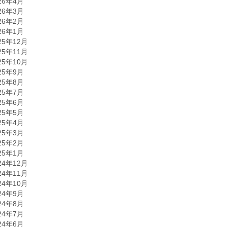
26年4月
26年3月
26年2月
26年1月
25年12月
25年11月
25年10月
25年9月
25年8月
25年7月
25年6月
25年5月
25年4月
25年3月
25年2月
25年1月
24年12月
24年11月
24年10月
24年9月
24年8月
24年7月
24年6月