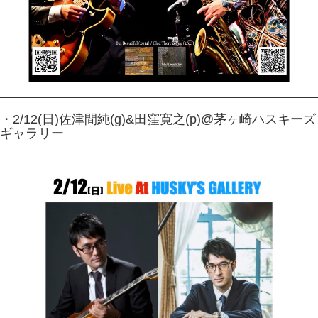
・2/12(日)佐津間純(g)&田窪寛之(p)@茅ヶ崎ハスキーズ
ギャラリー