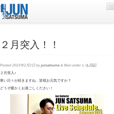
Profile
２月突入！！
Live Schedule
Discography
Diary
Posted
2023年2月2日
by
junsatsuma
&
filed under
いも日記
.
Photo
２月突入♪
寒い日々が続きますね…皆様お元気ですか？
Contact
どうぞ暖かくお過ごしください！
YouTube
Online Lesson