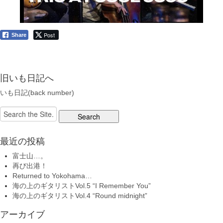
Post
Share
旧いも日記へ
いも日記(back number)
Search
for:
最近の投稿
富士山…。
再び出港！
Returned to Yokohama…
海の上のギタリストVol.5 “I Remember You”
海の上のギタリストVol.4 “Round midnight”
アーカイブ