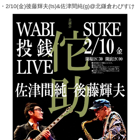
・2/10(金)後藤輝夫(ts)&佐津間純(g)@北鎌倉わびすけ