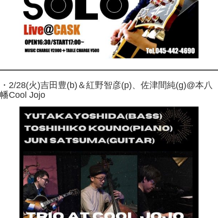
・2/28(火)吉田豊(b)＆紅野智彦(p)、佐津間純(g)@本八
幡Cool Jojo