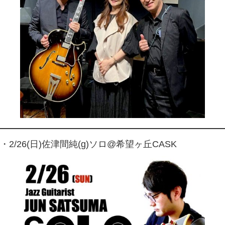
・2/26(日)佐津間純(g)ソロ@希望ヶ丘CASK