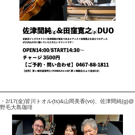
・2/17(金)皆川トオル(ts)&山岡美香(vo)、佐津間純(g)@
野毛大島珈琲