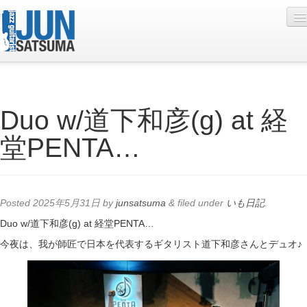
Profile
Duo w/道下和彦(g) at 経
Live Schedule
堂PENTA…
Discography
Diary
Photo
Posted
2025年5月31日
by
junsatsuma
&
filed under
いも日記
.
Contact
Duo w/道下和彦(g) at 経堂PENTA…
今夜は、我が師匠で日本を代表するギタリスト道下和彦さんとデュオ♪
YouTube
Online Lesson