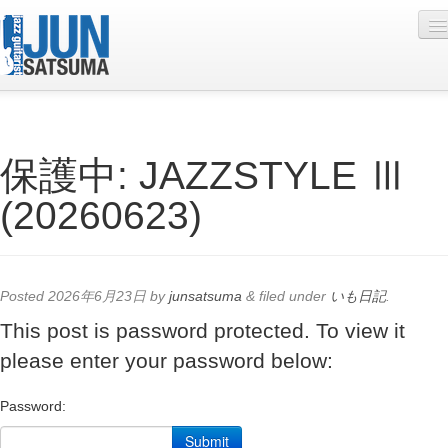
Profile
保護中: JAZZSTYLE Ⅲ
Live Schedule
(20260623)
Discography
Diary
Photo
Posted
2026年6月23日
by
junsatsuma
&
filed under
いも日記
.
Contact
This post is password protected. To view it
please enter your password below:
YouTube
Online Lesson
Password: