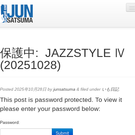
Profile
保護中: JAZZSTYLE Ⅳ
Live Schedule
(20251028)
Discography
Diary
Photo
Posted
2025年10月28日
by
junsatsuma
&
filed under
いも日記
.
Contact
This post is password protected. To view it
please enter your password below:
YouTube
Online Lesson
Password: