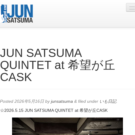
Profile
JUN SATSUMA
Live Schedule
QUINTET at 希望が丘
Discography
CASK
Diary
Photo
Contact
Posted
2026年5月16日
by
junsatsuma
&
filed under
いも日記
.
YouTube
☆2026.5.15 JUN SATSUMA QUINTET at 希望が丘CASK
Online Lesson