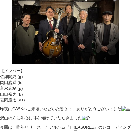
【メンバー】
佐津間純 (g)
岡田嘉満 (ts)
富永真紀 (p)
山口裕之 (b)
宮岡慶太 (ds)
昨夜はCASKへご来場いただいた皆さま、ありがとうございました
沢山の方に熱心に耳を傾けていただきました
今回は、昨年リリースしたアルバム『TREASURES』のレコーディング