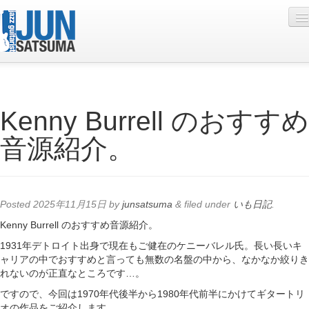
Profile
Kenny Burrell のおすすめ
Live Schedule
音源紹介。
Discography
Diary
Photo
Posted
2025年11月15日
by
junsatsuma
&
filed under
いも日記
.
Contact
Kenny Burrell のおすすめ音源紹介。
1931年デトロイト出身で現在もご健在のケニーバレル氏。長い長いキ
YouTube
ャリアの中でおすすめと言っても無数の名盤の中から、なかなか絞りき
れないのが正直なところです…。
Online Lesson
ですので、今回は1970年代後半から1980年代前半にかけてギタートリ
オの作品をご紹介します。