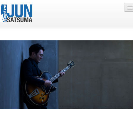
Profile
Live Schedule
Discography
Diary
Photo
Contact
YouTube
Online Lesson