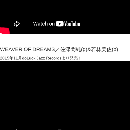
WEAVER OF DREAMS／佐津間純(g)&若林美佐(b)
2015年11月doLuck Jazz Recordsより発売！