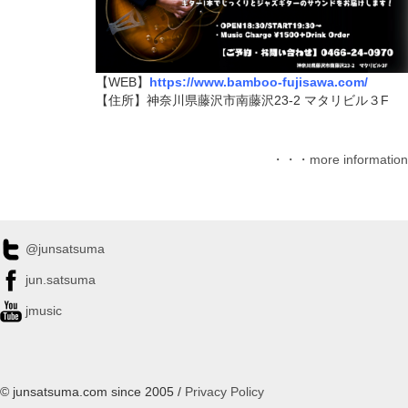
【WEB】
https://www.bamboo-fujisawa.com/
【住所】​神奈川県藤沢市南藤沢23-2 マタリビル３F
・・・more information
@junsatsuma
jun.satsuma
jmusic
© junsatsuma.com since 2005 /
Privacy Policy