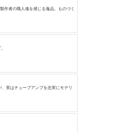
。製作者の職人魂を感じる逸品。ものづく
プ。
っくりですが、実はチューブアンプを忠実にモデリ