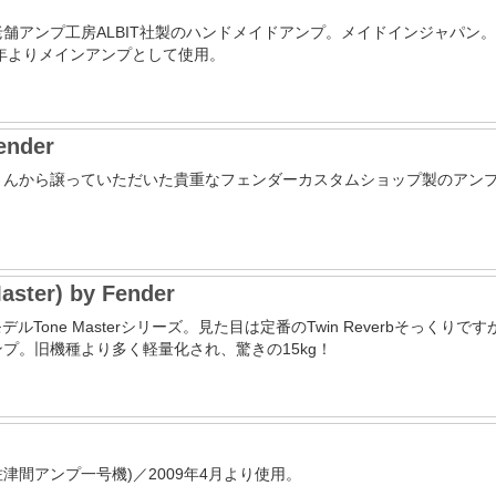
舗アンプ工房ALBIT社製のハンドメイドアンプ。メイドインジャパン
3年よりメインアンプとして使用。
ender
さんから譲っていただいた貴重なフェンダーカスタムショップ製のアン
aster) by Fender
の現代モデルTone Masterシリーズ。見た目は定番のTwin Reverbそ
プ。旧機種より多く軽量化され、驚きの15kg！
Amp.(佐津間アンプ一号機)／2009年4月より使用。