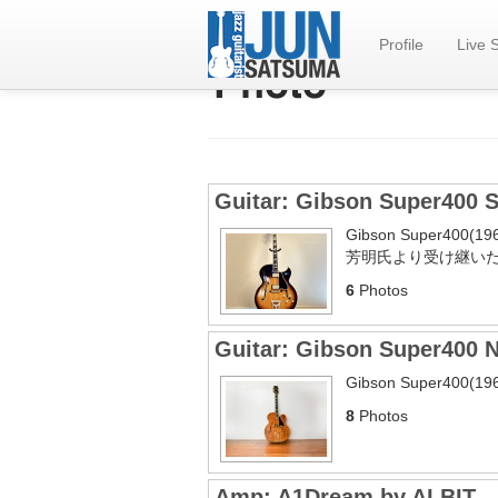
Profile
Live 
Guitar: Gibson Super400 
Gibson Supe
芳明氏より受け継い
6
Photos
Guitar: Gibson Super400 
Gibson Super4
8
Photos
Amp: A1Dream by ALBIT