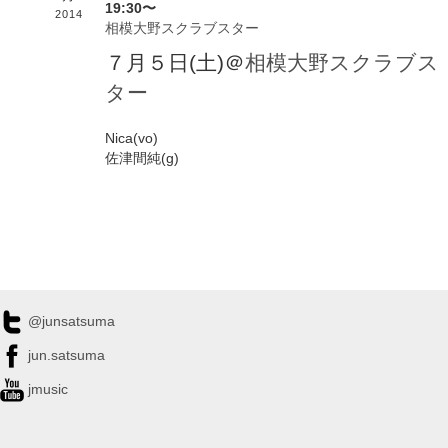
19:30〜
2014
相模大野スクラブスター
７月５日(土)＠
相模大野スクラブス
ター
Nica(vo)
佐津間純(g)
@junsatsuma
jun.satsuma
jmusic