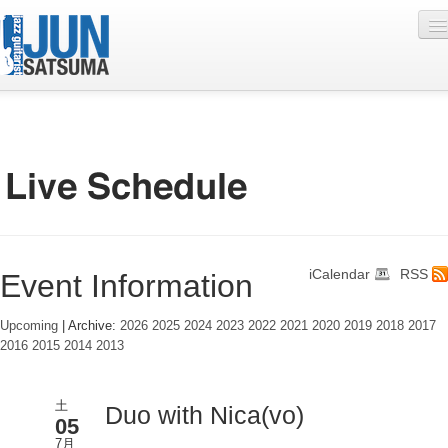
Profile
Live Schedule
Discography
Diary
iCalendar
RSS
Event Information
Photo
Contact
Upcoming
| Archive:
2026
2025
2024
2023
2022
2021
2020
2019
2018
2017
2016
2015
2014
2013
YouTube
Online Lesson
土
Duo with Nica(vo)
05
7月