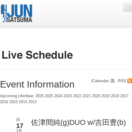
Profile
Live Schedule
Discography
Diary
iCalendar
RSS
Event Information
Photo
Contact
Upcoming
| Archive:
2026
2025
2024
2023
2022
2021
2020
2019
2018
2017
2016
2015
2014
2013
YouTube
Online Lesson
日
佐津間純(g)DUO w/吉田豊(b)
17
1月