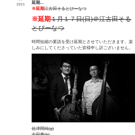
延期...
2021
※延期
江古田そるとぴーなつ
※延期
１月１７日(日)＠江古田そる
とぴーなつ
時間短縮の要請を受け延期とさせていただきます。楽
しみにしてくださっていた皆様申し訳ございません。
佐津間純(g)
吉田豊(b)