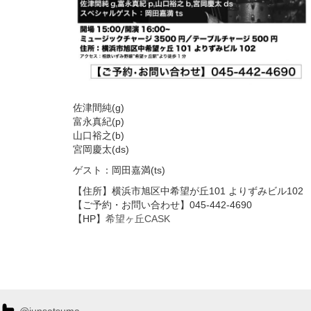
佐津間純(g)
富永真紀(p)
山口裕之(b)
宮岡慶太(ds)
ゲスト：岡田嘉満(ts)
【住所】横浜市旭区中希望が丘101 よりずみビル102
【ご予約・お問い合わせ】045-442-4690
【HP】
希望ヶ丘CASK
@junsatsuma