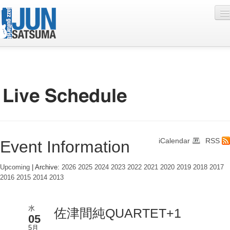
Profile
Live Schedule
Discography
Diary
iCalendar
RSS
Event Information
Photo
Contact
Upcoming
| Archive:
2026
2025
2024
2023
2022
2021
2020
2019
2018
2017
2016
2015
2014
2013
YouTube
Online Lesson
水
佐津間純QUARTET+1
05
5月