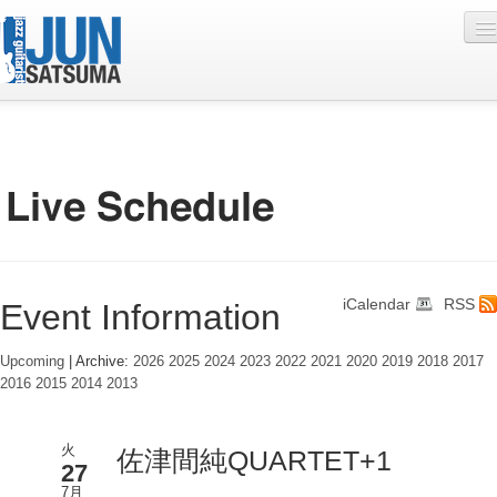
Profile
Live Schedule
Discography
Diary
iCalendar
RSS
Event Information
Photo
Contact
Upcoming
| Archive:
2026
2025
2024
2023
2022
2021
2020
2019
2018
2017
2016
2015
2014
2013
YouTube
Online Lesson
火
佐津間純QUARTET+1
27
7月