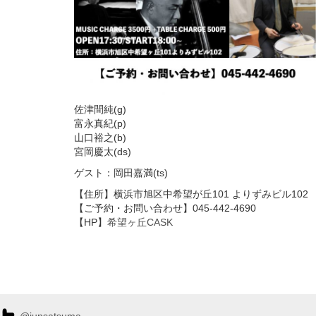
佐津間純(g)
富永真紀(p)
山口裕之(b)
宮岡慶太(ds)
ゲスト：岡田嘉満(ts)
【住所】横浜市旭区中希望が丘101 よりずみビル102
【ご予約・お問い合わせ】045-442-4690
【HP】
希望ヶ丘CASK
@junsatsuma