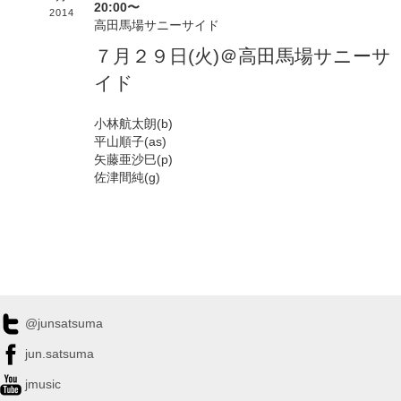
20:00〜
2014
高田馬場サニーサイド
７月２９日(火)＠高田馬場サニーサ
イド
小林航太朗(b)
平山順子(as)
矢藤亜沙巳(p)
佐津間純(g)
@junsatsuma
jun.satsuma
jmusic