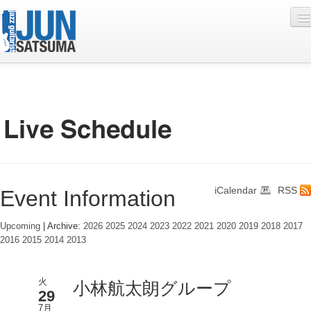
Profile
Live Schedule
Discography
Diary
iCalendar
RSS
Event Information
Photo
Contact
Upcoming
| Archive:
2026
2025
2024
2023
2022
2021
2020
2019
2018
2017
2016
2015
2014
2013
YouTube
Online Lesson
火
小林航太朗グループ
29
7月