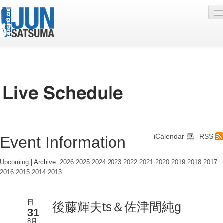
Profile
Live Schedule
Discography
Diary
iCalendar
RSS
Event Information
Photo
Contact
Upcoming
| Archive:
2026
2025
2024
2023
2022
2021
2020
2019
2018
2017
2016
2015
2014
2013
YouTube
Online Lesson
日
後藤輝夫ts＆佐津間純g
31
8月