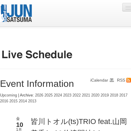
Profile
Live Schedule
Discography
Diary
iCalendar
RSS
Event Information
Photo
Contact
Upcoming
| Archive:
2026
2025
2024
2023
2022
2021
2020
2019
2018
2017
2016
2015
2014
2013
YouTube
Online Lesson
金
皆川トオル(ts)TRIO feat.山岡
10
1月