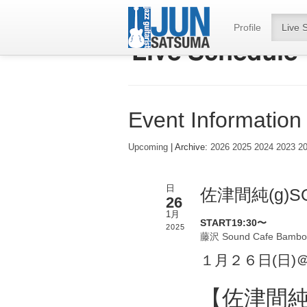
Profile
Live 
Event Information
Upcoming
| Archive:
2026
2025
2024
2023
2
日
佐津間純(g)S
26
1月
START19:30〜
2025
藤沢 Sound Cafe Bambo
１月２６日(日)
【佐津間純