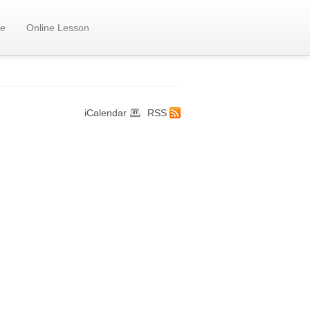
e
Online Lesson
iCalendar
RSS