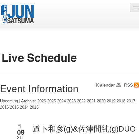
Profile
Live Schedule
Discography
Diary
iCalendar
RSS
Event Information
Photo
Contact
Upcoming
| Archive:
2026
2025
2024
2023
2022
2021
2020
2019
2018
2017
2016
2015
2014
2013
YouTube
Online Lesson
日
道下和彦(g)&佐津間純(g)DUO
09
2月