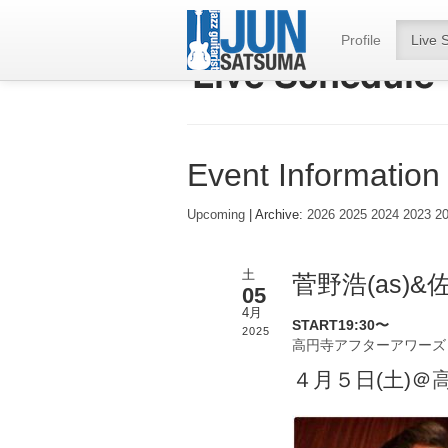
Profile
Live 
Event Information
Upcoming
| Archive:
2026
2025
2024
2023
2
土
菅野浩(as)&
05
4月
START19:30〜
2025
高円寺アフターアワーズ
４月５日(土)＠