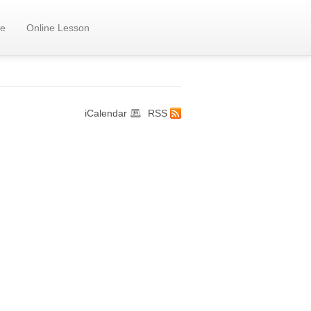
e
Online Lesson
iCalendar
RSS