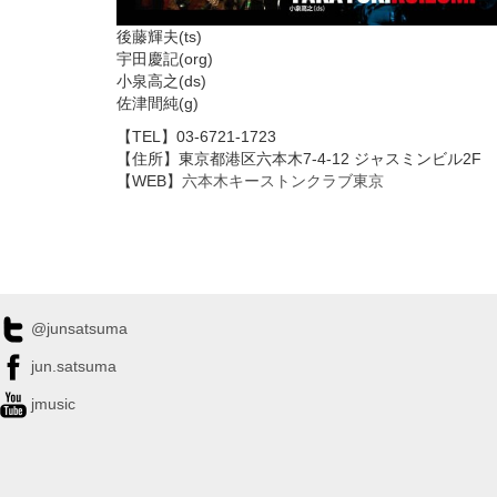
後藤輝夫(ts)
宇田慶記(org)
小泉高之(ds)
佐津間純(g)
【TEL】03-6721-1723
【住所】東京都港区六本木7-4-12 ジャスミンビル2F
【WEB】
六本木キーストンクラブ東京
@junsatsuma
jun.satsuma
jmusic