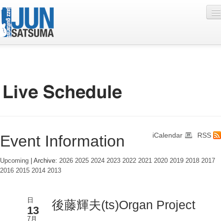
Profile
Live Schedule
Discography
Diary
iCalendar
RSS
Event Information
Photo
Contact
Upcoming
| Archive:
2026
2025
2024
2023
2022
2021
2020
2019
2018
2017
2016
2015
2014
2013
YouTube
Online Lesson
日
後藤輝夫(ts)Organ Project
13
7月