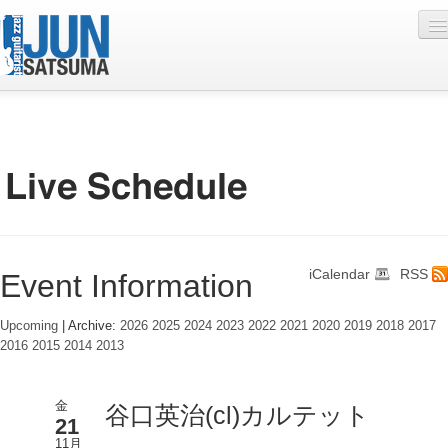
Profile
Live Schedule
Discography
Diary
iCalendar
RSS
Event Information
Photo
Contact
Upcoming
| Archive:
2026
2025
2024
2023
2022
2021
2020
2019
2018
2017
2016
2015
2014
2013
YouTube
Online Lesson
金
谷口英治(cl)カルテット
21
11月