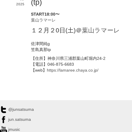
(tp)
2025
START18:00〜
葉山ラマーレ
１２月２0日(土)＠
葉山ラマーレ
佐津間純g
笠島真那tp
【住所】神奈川県三浦郡葉山町堀内24-2
【電話】046-875-6683
【web】
https://lamaree.chaya.co.jp/
@junsatsuma
jun.satsuma
jmusic