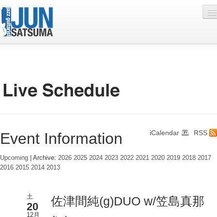
Profile
Live Schedule
Discography
Diary
iCalendar
RSS
Event Information
Photo
Contact
Upcoming
| Archive:
2026
2025
2024
2023
2022
2021
2020
2019
2018
2017
2016
2015
2014
2013
YouTube
Online Lesson
土
佐津間純(g)DUO w/笠島真那
20
12月