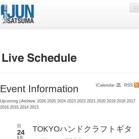
Profile
Live Schedule
Discography
Diary
iCalendar
RSS
Event Information
Photo
Contact
Upcoming
| Archive:
2026
2025
2024
2023
2022
2021
2020
2019
2018
2017
2016
2015
2014
2013
YouTube
Online Lesson
日
TOKYOハンドクラフトギタ
24
5月