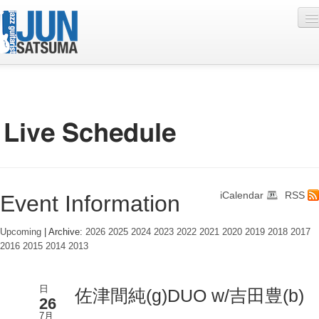
Profile
Live Schedule
Discography
Diary
iCalendar
RSS
Event Information
Photo
Contact
Upcoming
| Archive:
2026
2025
2024
2023
2022
2021
2020
2019
2018
2017
2016
2015
2014
2013
YouTube
Online Lesson
日
佐津間純(g)DUO w/吉田豊(b)
26
7月