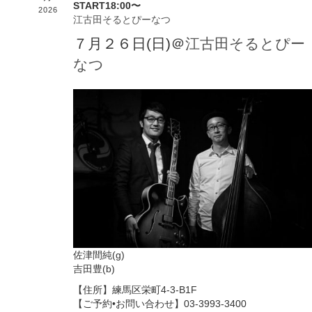
START18:00〜
2026
江古田そるとぴーなつ
７月２６日(日)＠
江古田そるとぴー
なつ
佐津間純(g)
吉田豊(b)
【住所】練馬区栄町4-3-B1F
【ご予約•お問い合わせ】03-3993-3400