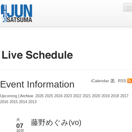
Profile
Live Schedule
Discography
Diary
iCalendar
RSS
Event Information
Photo
Contact
Upcoming
| Archive:
2026
2025
2024
2023
2022
2021
2020
2019
2018
2017
2016
2015
2014
2013
YouTube
Online Lesson
火
藤野めぐみ(vo)
07
10月