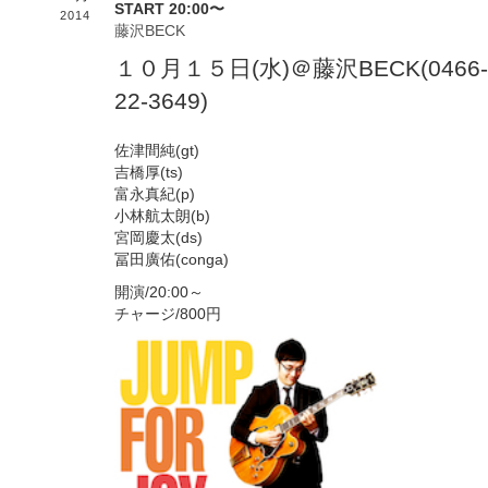
START 20:00〜
2014
藤沢BECK
１０月１５日(水)＠藤沢BECK(0466-
22-3649)
佐津間純(gt)
吉橋厚(ts)
富永真紀(p)
小林航太朗(b)
宮岡慶太(ds)
冨田廣佑(conga)
開演/20:00～
チャージ/800円