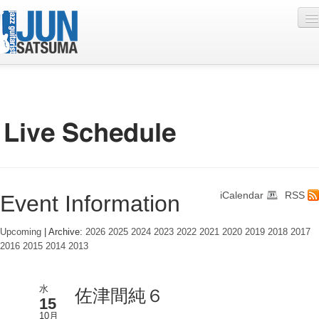
Profile
Live Schedule
Discography
Diary
iCalendar
RSS
Event Information
Photo
Contact
Upcoming
| Archive:
2026
2025
2024
2023
2022
2021
2020
2019
2018
2017
2016
2015
2014
2013
YouTube
Online Lesson
水
佐津間純６
15
10月