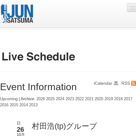
Profile
Live Schedule
Discography
Diary
iCalendar
RSS
Event Information
Photo
Contact
Upcoming
| Archive:
2026
2025
2024
2023
2022
2021
2020
2019
2018
2017
2016
2015
2014
2013
YouTube
Online Lesson
日
村田浩(tp)グループ
26
10月