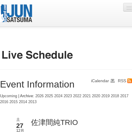
Profile
Live Schedule
Discography
Diary
iCalendar
RSS
Event Information
Photo
Contact
Upcoming
| Archive:
2026
2025
2024
2023
2022
2021
2020
2019
2018
2017
2016
2015
2014
2013
YouTube
Online Lesson
土
佐津間純TRIO
27
12月