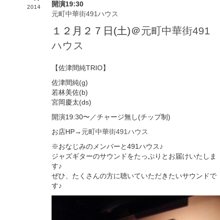
開演19:30
2014
元町中華街491ハウス
１２月２７日(土)＠
元町中華街491
ハウス
【佐津間純TRIO】
佐津間純(g)
若林美佐(b)
宮岡慶太(ds)
開演19:30〜／チャージ無し(チップ制)
お店HP→
元町中華街491ハウス
※おなじみのメンバーと491ハウス♪
ジャズギターのサウンドをたっぷりとお届けいたしま
す♪
ぜひ、たくさんの方に聴いていただきたいサウンドで
す♪