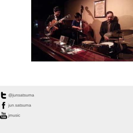
@junsatsuma
jun.satsuma
jmusic